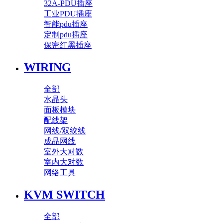
32A-PDU插座
工业PDU插座
智能pdu插座
定制pdu插座
保密红黑插座
WIRING
全部
水晶头
面板模块
配线架
网线/双绞线
成品网线
室外大对数
室内大对数
网络工具
KVM SWITCH
全部