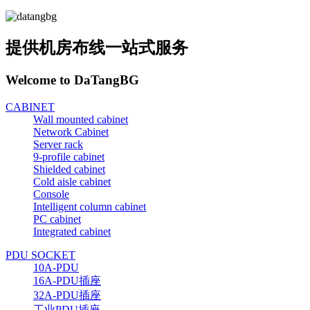
提供机房布线一站式服务
Welcome to DaTangBG
CABINET
Wall mounted cabinet
Network Cabinet
Server rack
9-profile cabinet
Shielded cabinet
Cold aisle cabinet
Console
Intelligent column cabinet
PC cabinet
Integrated cabinet
PDU SOCKET
10A-PDU
16A-PDU插座
32A-PDU插座
工业PDU插座