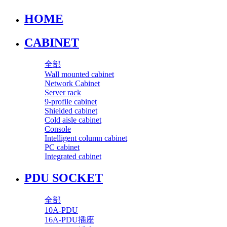
HOME
CABINET
全部
Wall mounted cabinet
Network Cabinet
Server rack
9-profile cabinet
Shielded cabinet
Cold aisle cabinet
Console
Intelligent column cabinet
PC cabinet
Integrated cabinet
PDU SOCKET
全部
10A-PDU
16A-PDU插座