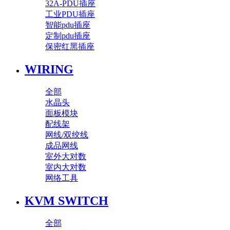
32A-PDU插座
工业PDU插座
智能pdu插座
定制pdu插座
保密红黑插座
WIRING
全部
水晶头
面板模块
配线架
网线/双绞线
成品网线
室外大对数
室内大对数
网络工具
KVM SWITCH
全部