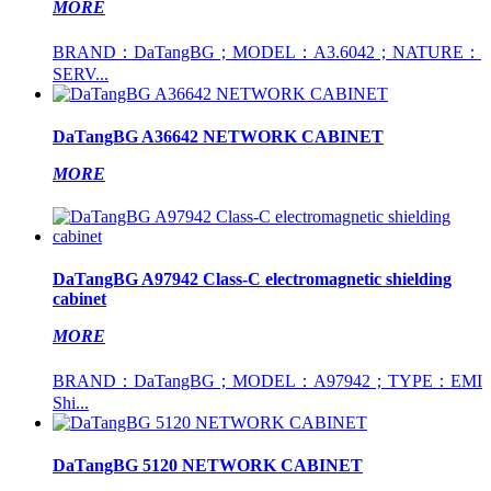
MORE
BRAND：DaTangBG；MODEL：A3.6042；NATURE：
SERV...
DaTangBG A36642 NETWORK CABINET
MORE
DaTangBG A97942 Class-C electromagnetic shielding
cabinet
MORE
BRAND：DaTangBG；MODEL：A97942；TYPE：EMI
Shi...
DaTangBG 5120 NETWORK CABINET