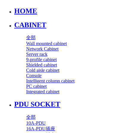
HOME
CABINET
全部
Wall mounted cabinet
Network Cabinet
Server rack
9-profile cabinet
Shielded cabinet
Cold aisle cabinet
Console
Intelligent column cabinet
PC cabinet
Integrated cabinet
PDU SOCKET
全部
10A-PDU
16A-PDU插座