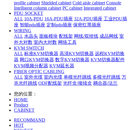
profile cabinet
Shielded cabinet
Cold aisle cabinet
Console
Intelligent column cabinet
PC cabinet
Integrated cabinet
PDU SOCKET
ALL
10A-PDU
16A-PDU插座
32A-PDU插座
工业PDU插
座
智能pdu插座
定制pdu插座
保密红黑插座
WIRING
ALL
水晶头
面板模块
配线架
网线/双绞线
成品网线
室
外大对数
室内大对数
网络工具
KVM SWITCH
ALL
标准KVM切换器
高清KVM切换器
远程KVM切换
器
网口KVM切换器
数字KVM切换器
KVM切换器配件
KVM视频分配器
KVM延长器
FIBER OPTIC CABLING
ALL
室外光缆
室内光缆
单模光纤跳线
多模光纤跳线
万
兆光纤跳线
ODF配线架
光纤盒/接续盒
耦合器/法兰
您的位置：
HOME
Product
CABINET
RECOMMAND
HOT