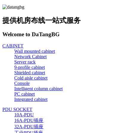
提供机房布线一站式服务
Welcome to DaTangBG
CABINET
Wall mounted cabinet
Network Cabinet
Server rack
9-profile cabinet
Shielded cabinet
Cold aisle cabinet
Console
Intelligent column cabinet
PC cabinet
Integrated cabinet
PDU SOCKET
10A-PDU
16A-PDU插座
32A-PDU插座
工业PDU插座