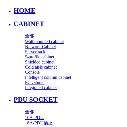
HOME
CABINET
全部
Wall mounted cabinet
Network Cabinet
Server rack
9-profile cabinet
Shielded cabinet
Cold aisle cabinet
Console
Intelligent column cabinet
PC cabinet
Integrated cabinet
PDU SOCKET
全部
10A-PDU
16A-PDU插座