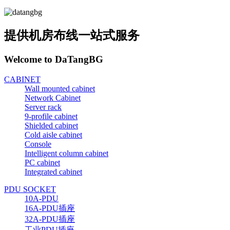
提供机房布线一站式服务
Welcome to DaTangBG
CABINET
Wall mounted cabinet
Network Cabinet
Server rack
9-profile cabinet
Shielded cabinet
Cold aisle cabinet
Console
Intelligent column cabinet
PC cabinet
Integrated cabinet
PDU SOCKET
10A-PDU
16A-PDU插座
32A-PDU插座
工业PDU插座