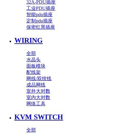
32A-PDU插座
工业PDU插座
智能pdu插座
定制pdu插座
保密红黑插座
WIRING
全部
水晶头
面板模块
配线架
网线/双绞线
成品网线
室外大对数
室内大对数
网络工具
KVM SWITCH
全部