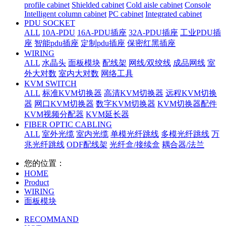
profile cabinet
Shielded cabinet
Cold aisle cabinet
Console
Intelligent column cabinet
PC cabinet
Integrated cabinet
PDU SOCKET
ALL
10A-PDU
16A-PDU插座
32A-PDU插座
工业PDU插
座
智能pdu插座
定制pdu插座
保密红黑插座
WIRING
ALL
水晶头
面板模块
配线架
网线/双绞线
成品网线
室
外大对数
室内大对数
网络工具
KVM SWITCH
ALL
标准KVM切换器
高清KVM切换器
远程KVM切换
器
网口KVM切换器
数字KVM切换器
KVM切换器配件
KVM视频分配器
KVM延长器
FIBER OPTIC CABLING
ALL
室外光缆
室内光缆
单模光纤跳线
多模光纤跳线
万
兆光纤跳线
ODF配线架
光纤盒/接续盒
耦合器/法兰
您的位置：
HOME
Product
WIRING
面板模块
RECOMMAND