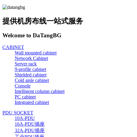
提供机房布线一站式服务
Welcome to DaTangBG
CABINET
Wall mounted cabinet
Network Cabinet
Server rack
9-profile cabinet
Shielded cabinet
Cold aisle cabinet
Console
Intelligent column cabinet
PC cabinet
Integrated cabinet
PDU SOCKET
10A-PDU
16A-PDU插座
32A-PDU插座
工业PDU插座