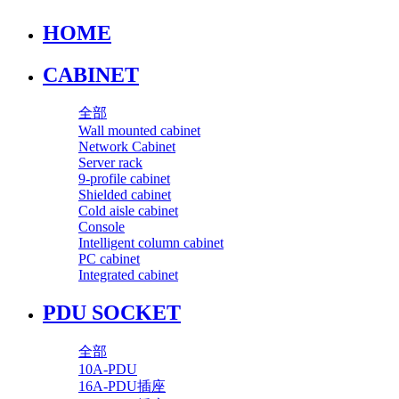
HOME
CABINET
全部
Wall mounted cabinet
Network Cabinet
Server rack
9-profile cabinet
Shielded cabinet
Cold aisle cabinet
Console
Intelligent column cabinet
PC cabinet
Integrated cabinet
PDU SOCKET
全部
10A-PDU
16A-PDU插座