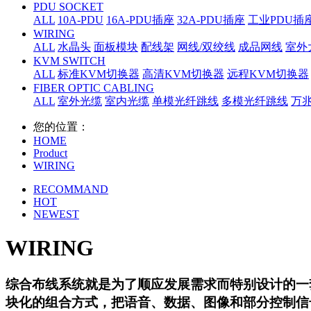
PDU SOCKET
ALL
10A-PDU
16A-PDU插座
32A-PDU插座
工业PDU插
WIRING
ALL
水晶头
面板模块
配线架
网线/双绞线
成品网线
室外
KVM SWITCH
ALL
标准KVM切换器
高清KVM切换器
远程KVM切换器
FIBER OPTIC CABLING
ALL
室外光缆
室内光缆
单模光纤跳线
多模光纤跳线
万
您的位置：
HOME
Product
WIRING
RECOMMAND
HOT
NEWEST
WIRING
综合布线系统就是为了顺应发展需求而特别设计的一
块化的组合方式，把语音、数据、图像和部分控制信