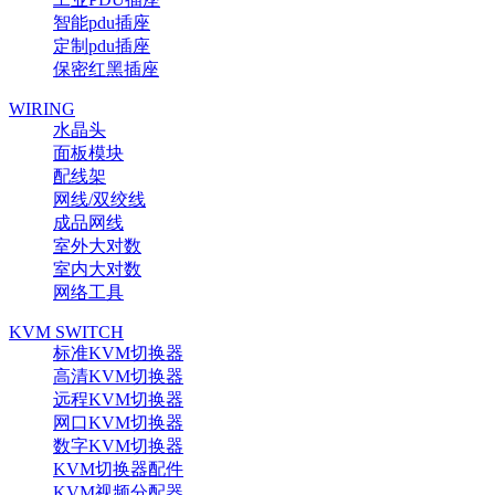
智能pdu插座
定制pdu插座
保密红黑插座
WIRING
水晶头
面板模块
配线架
网线/双绞线
成品网线
室外大对数
室内大对数
网络工具
KVM SWITCH
标准KVM切换器
高清KVM切换器
远程KVM切换器
网口KVM切换器
数字KVM切换器
KVM切换器配件
KVM视频分配器