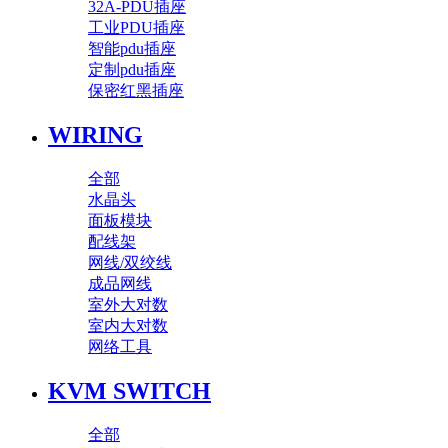
32A-PDU插座
工业PDU插座
智能pdu插座
定制pdu插座
保密红黑插座
WIRING
全部
水晶头
面板模块
配线架
网线/双绞线
成品网线
室外大对数
室内大对数
网络工具
KVM SWITCH
全部