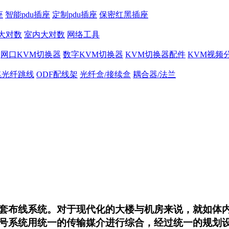
座
智能pdu插座
定制pdu插座
保密红黑插座
大对数
室内大对数
网络工具
网口KVM切换器
数字KVM切换器
KVM切换器配件
KVM视频
兆光纤跳线
ODF配线架
光纤盒/接续盒
耦合器/法兰
套布线系统。对于现代化的大楼与机房来说，就如体
号系统用统一的传输媒介进行综合，经过统一的规划