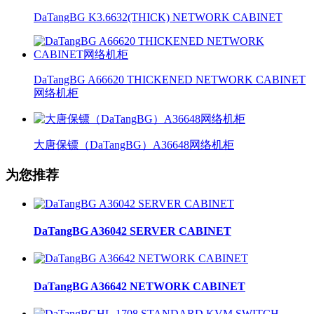
DaTangBG K3.6632(THICK) NETWORK CABINET
DaTangBG A66620 THICKENED NETWORK CABINET
网络机柜
大唐保镖（DaTangBG）A36648网络机柜
为您推荐
DaTangBG A36042 SERVER CABINET
DaTangBG A36642 NETWORK CABINET