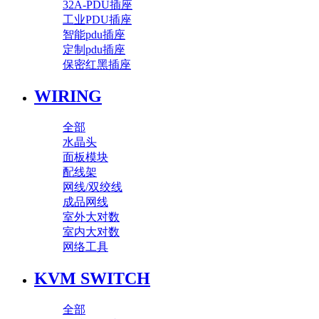
32A-PDU插座
工业PDU插座
智能pdu插座
定制pdu插座
保密红黑插座
WIRING
全部
水晶头
面板模块
配线架
网线/双绞线
成品网线
室外大对数
室内大对数
网络工具
KVM SWITCH
全部