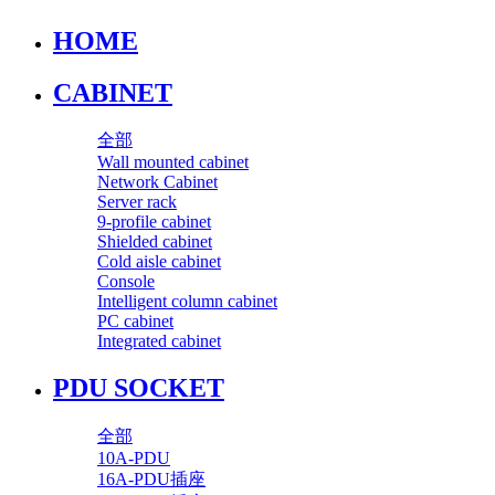
HOME
CABINET
全部
Wall mounted cabinet
Network Cabinet
Server rack
9-profile cabinet
Shielded cabinet
Cold aisle cabinet
Console
Intelligent column cabinet
PC cabinet
Integrated cabinet
PDU SOCKET
全部
10A-PDU
16A-PDU插座