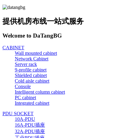
提供机房布线一站式服务
Welcome to DaTangBG
CABINET
Wall mounted cabinet
Network Cabinet
Server rack
9-profile cabinet
Shielded cabinet
Cold aisle cabinet
Console
Intelligent column cabinet
PC cabinet
Integrated cabinet
PDU SOCKET
10A-PDU
16A-PDU插座
32A-PDU插座
工业PDU插座