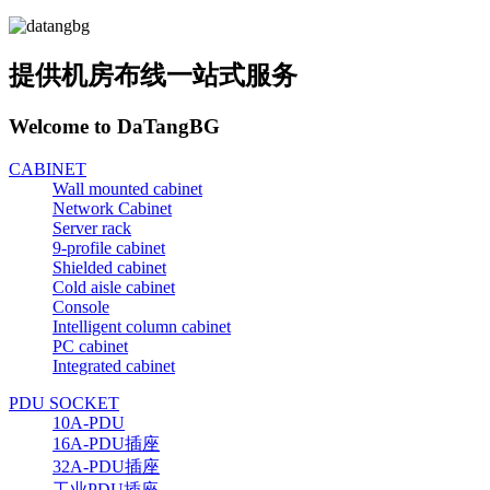
提供机房布线一站式服务
Welcome to DaTangBG
CABINET
Wall mounted cabinet
Network Cabinet
Server rack
9-profile cabinet
Shielded cabinet
Cold aisle cabinet
Console
Intelligent column cabinet
PC cabinet
Integrated cabinet
PDU SOCKET
10A-PDU
16A-PDU插座
32A-PDU插座
工业PDU插座