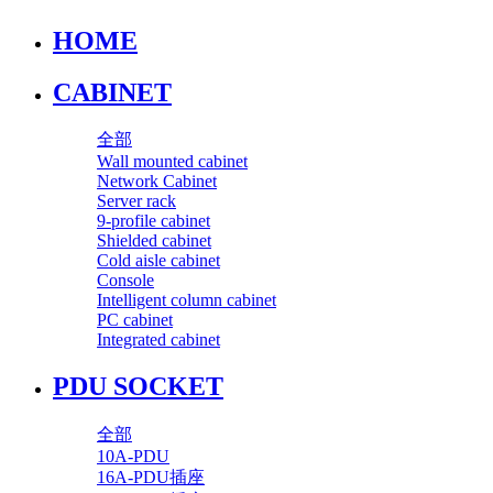
HOME
CABINET
全部
Wall mounted cabinet
Network Cabinet
Server rack
9-profile cabinet
Shielded cabinet
Cold aisle cabinet
Console
Intelligent column cabinet
PC cabinet
Integrated cabinet
PDU SOCKET
全部
10A-PDU
16A-PDU插座