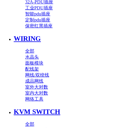
32A-PDU插座
工业PDU插座
智能pdu插座
定制pdu插座
保密红黑插座
WIRING
全部
水晶头
面板模块
配线架
网线/双绞线
成品网线
室外大对数
室内大对数
网络工具
KVM SWITCH
全部