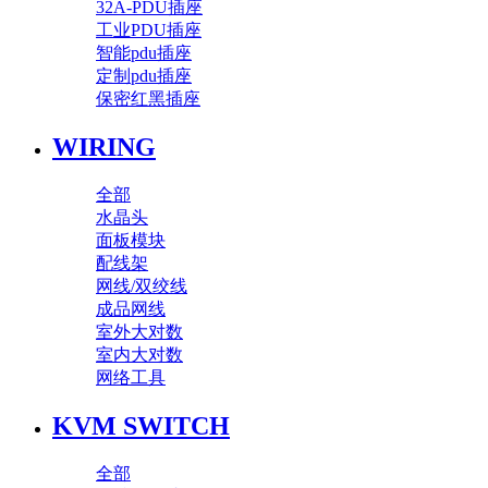
32A-PDU插座
工业PDU插座
智能pdu插座
定制pdu插座
保密红黑插座
WIRING
全部
水晶头
面板模块
配线架
网线/双绞线
成品网线
室外大对数
室内大对数
网络工具
KVM SWITCH
全部