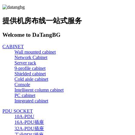
提供机房布线一站式服务
Welcome to DaTangBG
CABINET
Wall mounted cabinet
Network Cabinet
Server rack
9-profile cabinet
Shielded cabinet
Cold aisle cabinet
Console
Intelligent column cabinet
PC cabinet
Integrated cabinet
PDU SOCKET
10A-PDU
16A-PDU插座
32A-PDU插座
工业PDU插座