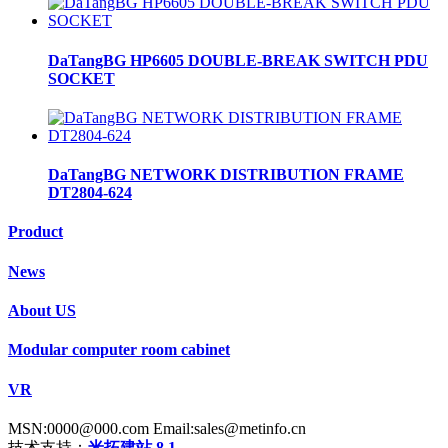
DaTangBG HP6605 DOUBLE-BREAK SWITCH PDU
SOCKET
DaTangBG NETWORK DISTRIBUTION FRAME
DT2804-624
Product
News
About US
Modular computer room cabinet
VR
MSN:0000@000.com Email:sales@metinfo.cn
技术支持：
米拓建站 8.1