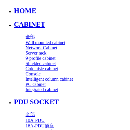
HOME
CABINET
全部
Wall mounted cabinet
Network Cabinet
Server rack
9-profile cabinet
Shielded cabinet
Cold aisle cabinet
Console
Intelligent column cabinet
PC cabinet
Integrated cabinet
PDU SOCKET
全部
10A-PDU
16A-PDU插座