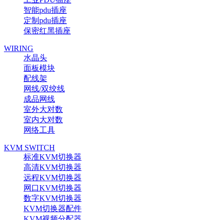
智能pdu插座
定制pdu插座
保密红黑插座
WIRING
水晶头
面板模块
配线架
网线/双绞线
成品网线
室外大对数
室内大对数
网络工具
KVM SWITCH
标准KVM切换器
高清KVM切换器
远程KVM切换器
网口KVM切换器
数字KVM切换器
KVM切换器配件
KVM视频分配器