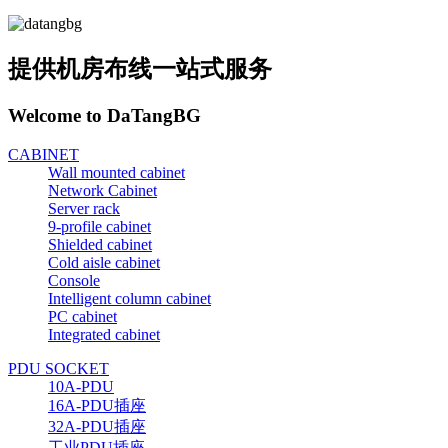
提供机房布线一站式服务
Welcome to DaTangBG
CABINET
Wall mounted cabinet
Network Cabinet
Server rack
9-profile cabinet
Shielded cabinet
Cold aisle cabinet
Console
Intelligent column cabinet
PC cabinet
Integrated cabinet
PDU SOCKET
10A-PDU
16A-PDU插座
32A-PDU插座
工业PDU插座