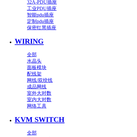
32A-PDU插座
工业PDU插座
智能pdu插座
定制pdu插座
保密红黑插座
WIRING
全部
水晶头
面板模块
配线架
网线/双绞线
成品网线
室外大对数
室内大对数
网络工具
KVM SWITCH
全部