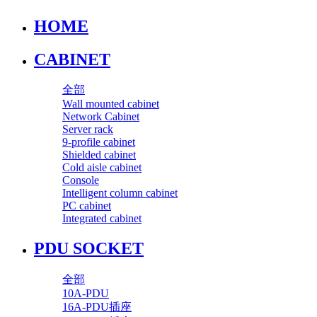
HOME
CABINET
全部
Wall mounted cabinet
Network Cabinet
Server rack
9-profile cabinet
Shielded cabinet
Cold aisle cabinet
Console
Intelligent column cabinet
PC cabinet
Integrated cabinet
PDU SOCKET
全部
10A-PDU
16A-PDU插座