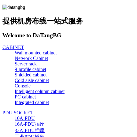
提供机房布线一站式服务
Welcome to DaTangBG
CABINET
Wall mounted cabinet
Network Cabinet
Server rack
9-profile cabinet
Shielded cabinet
Cold aisle cabinet
Console
Intelligent column cabinet
PC cabinet
Integrated cabinet
PDU SOCKET
10A-PDU
16A-PDU插座
32A-PDU插座
工业PDU插座