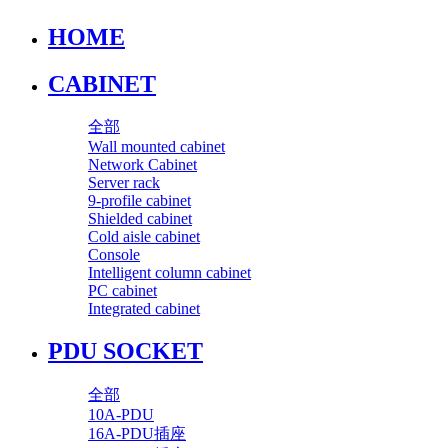
HOME
CABINET
全部
Wall mounted cabinet
Network Cabinet
Server rack
9-profile cabinet
Shielded cabinet
Cold aisle cabinet
Console
Intelligent column cabinet
PC cabinet
Integrated cabinet
PDU SOCKET
全部
10A-PDU
16A-PDU插座