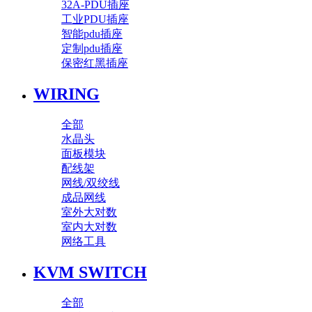
32A-PDU插座
工业PDU插座
智能pdu插座
定制pdu插座
保密红黑插座
WIRING
全部
水晶头
面板模块
配线架
网线/双绞线
成品网线
室外大对数
室内大对数
网络工具
KVM SWITCH
全部