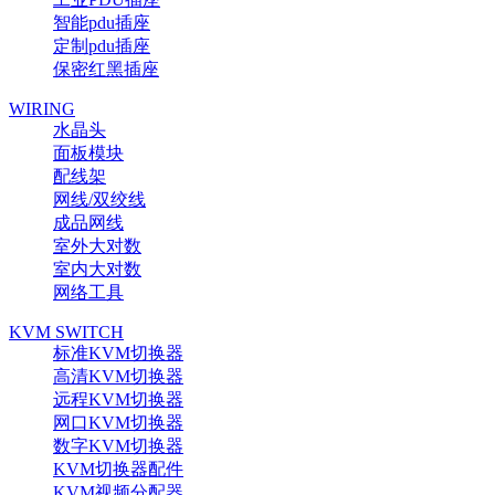
智能pdu插座
定制pdu插座
保密红黑插座
WIRING
水晶头
面板模块
配线架
网线/双绞线
成品网线
室外大对数
室内大对数
网络工具
KVM SWITCH
标准KVM切换器
高清KVM切换器
远程KVM切换器
网口KVM切换器
数字KVM切换器
KVM切换器配件
KVM视频分配器