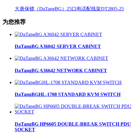
大唐保镖（DaTangBG）25口电话配线架DT2805-25
为您推荐
DaTangBG A36042 SERVER CABINET
DaTangBG A36642 NETWORK CABINET
DaTangBGHL-1708 STANDARD KVM SWITCH
DaTangBG HP6605 DOUBLE-BREAK SWITCH PDU
SOCKET