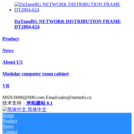
DaTangBG NETWORK DISTRIBUTION FRAME
DT2804-624
Product
News
About US
Modular computer room cabinet
VR
MSN:0000@000.com Email:sales@metinfo.cn
技术支持：
米拓建站 8.1
简体中文
Home
Product
News
Contact