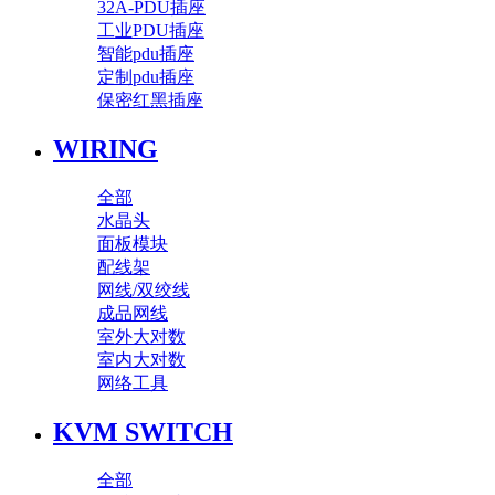
32A-PDU插座
工业PDU插座
智能pdu插座
定制pdu插座
保密红黑插座
WIRING
全部
水晶头
面板模块
配线架
网线/双绞线
成品网线
室外大对数
室内大对数
网络工具
KVM SWITCH
全部