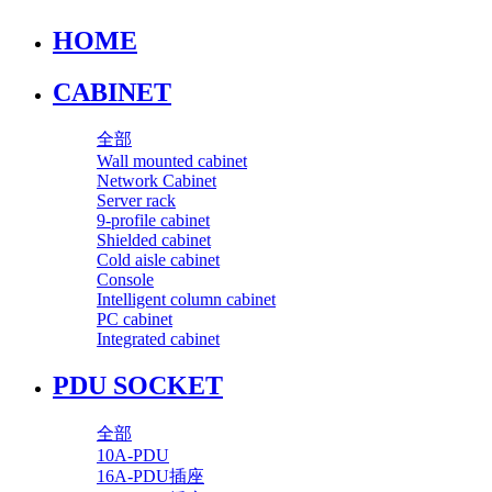
HOME
CABINET
全部
Wall mounted cabinet
Network Cabinet
Server rack
9-profile cabinet
Shielded cabinet
Cold aisle cabinet
Console
Intelligent column cabinet
PC cabinet
Integrated cabinet
PDU SOCKET
全部
10A-PDU
16A-PDU插座