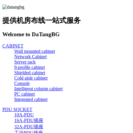
提供机房布线一站式服务
Welcome to DaTangBG
CABINET
Wall mounted cabinet
Network Cabinet
Server rack
9-profile cabinet
Shielded cabinet
Cold aisle cabinet
Console
Intelligent column cabinet
PC cabinet
Integrated cabinet
PDU SOCKET
10A-PDU
16A-PDU插座
32A-PDU插座
工业PDU插座