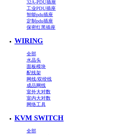
32A-PDU插座
工业PDU插座
智能pdu插座
定制pdu插座
保密红黑插座
WIRING
全部
水晶头
面板模块
配线架
网线/双绞线
成品网线
室外大对数
室内大对数
网络工具
KVM SWITCH
全部