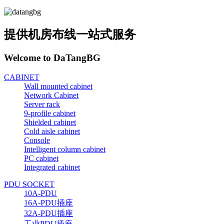
提供机房布线一站式服务
Welcome to DaTangBG
CABINET
Wall mounted cabinet
Network Cabinet
Server rack
9-profile cabinet
Shielded cabinet
Cold aisle cabinet
Console
Intelligent column cabinet
PC cabinet
Integrated cabinet
PDU SOCKET
10A-PDU
16A-PDU插座
32A-PDU插座
工业PDU插座