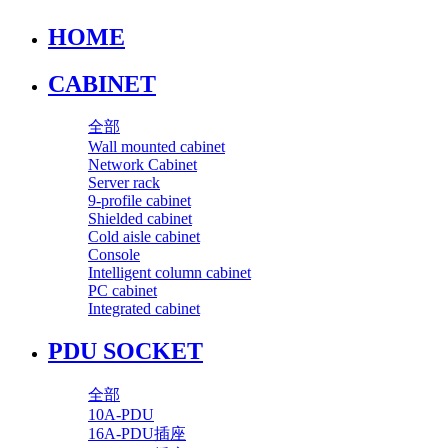
HOME
CABINET
全部
Wall mounted cabinet
Network Cabinet
Server rack
9-profile cabinet
Shielded cabinet
Cold aisle cabinet
Console
Intelligent column cabinet
PC cabinet
Integrated cabinet
PDU SOCKET
全部
10A-PDU
16A-PDU插座