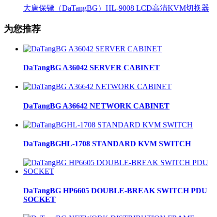
大唐保镖（DaTangBG）HL-9008 LCD高清KVM切换器
为您推荐
DaTangBG A36042 SERVER CABINET
DaTangBG A36642 NETWORK CABINET
DaTangBGHL-1708 STANDARD KVM SWITCH
DaTangBG HP6605 DOUBLE-BREAK SWITCH PDU
SOCKET