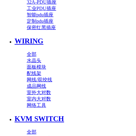
32A-PDU插座
工业PDU插座
智能pdu插座
定制pdu插座
保密红黑插座
WIRING
全部
水晶头
面板模块
配线架
网线/双绞线
成品网线
室外大对数
室内大对数
网络工具
KVM SWITCH
全部