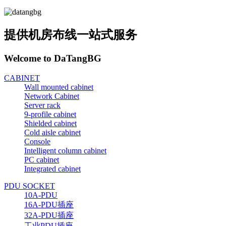
提供机房布线一站式服务
Welcome to DaTangBG
CABINET
Wall mounted cabinet
Network Cabinet
Server rack
9-profile cabinet
Shielded cabinet
Cold aisle cabinet
Console
Intelligent column cabinet
PC cabinet
Integrated cabinet
PDU SOCKET
10A-PDU
16A-PDU插座
32A-PDU插座
工业PDU插座