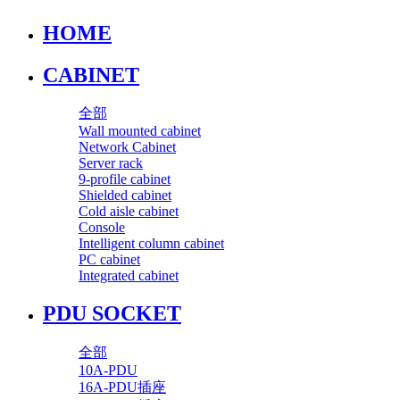
HOME
CABINET
全部
Wall mounted cabinet
Network Cabinet
Server rack
9-profile cabinet
Shielded cabinet
Cold aisle cabinet
Console
Intelligent column cabinet
PC cabinet
Integrated cabinet
PDU SOCKET
全部
10A-PDU
16A-PDU插座