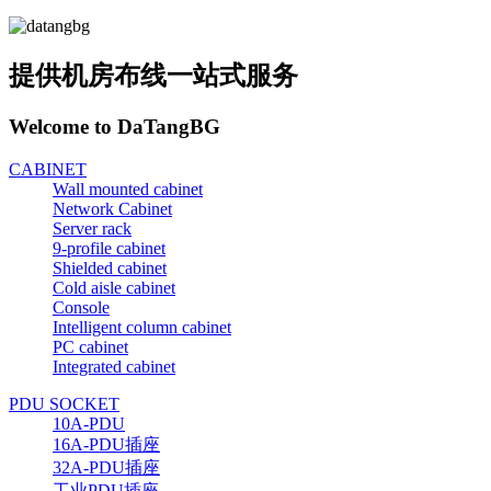
提供机房布线一站式服务
Welcome to DaTangBG
CABINET
Wall mounted cabinet
Network Cabinet
Server rack
9-profile cabinet
Shielded cabinet
Cold aisle cabinet
Console
Intelligent column cabinet
PC cabinet
Integrated cabinet
PDU SOCKET
10A-PDU
16A-PDU插座
32A-PDU插座
工业PDU插座