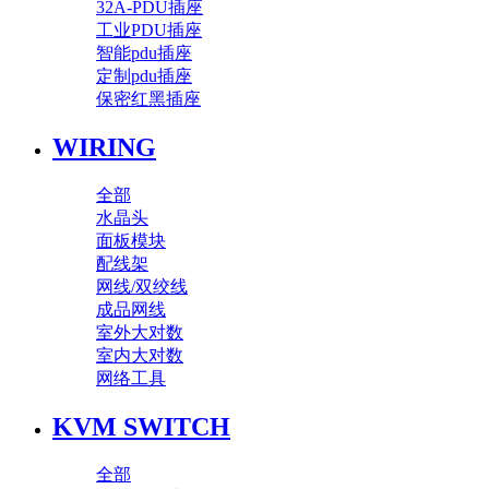
32A-PDU插座
工业PDU插座
智能pdu插座
定制pdu插座
保密红黑插座
WIRING
全部
水晶头
面板模块
配线架
网线/双绞线
成品网线
室外大对数
室内大对数
网络工具
KVM SWITCH
全部