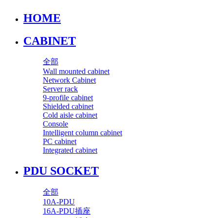
HOME
CABINET
全部
Wall mounted cabinet
Network Cabinet
Server rack
9-profile cabinet
Shielded cabinet
Cold aisle cabinet
Console
Intelligent column cabinet
PC cabinet
Integrated cabinet
PDU SOCKET
全部
10A-PDU
16A-PDU插座