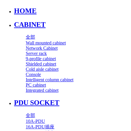
HOME
CABINET
全部
Wall mounted cabinet
Network Cabinet
Server rack
9-profile cabinet
Shielded cabinet
Cold aisle cabinet
Console
Intelligent column cabinet
PC cabinet
Integrated cabinet
PDU SOCKET
全部
10A-PDU
16A-PDU插座