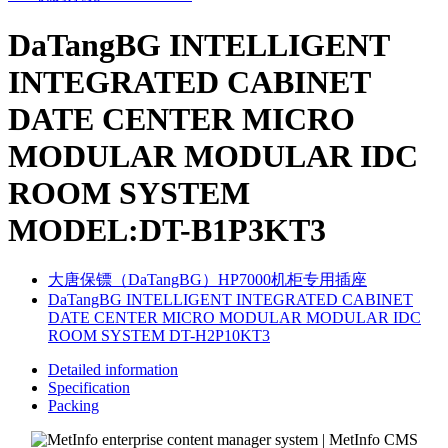
DaTangBG INTELLIGENT
INTEGRATED CABINET
DATE CENTER MICRO
MODULAR MODULAR IDC
ROOM SYSTEM
MODEL:DT-B1P3KT3
大唐保镖（DaTangBG）HP7000机柜专用插座
DaTangBG INTELLIGENT INTEGRATED CABINET
DATE CENTER MICRO MODULAR MODULAR IDC
ROOM SYSTEM DT-H2P10KT3
Detailed information
Specification
Packing