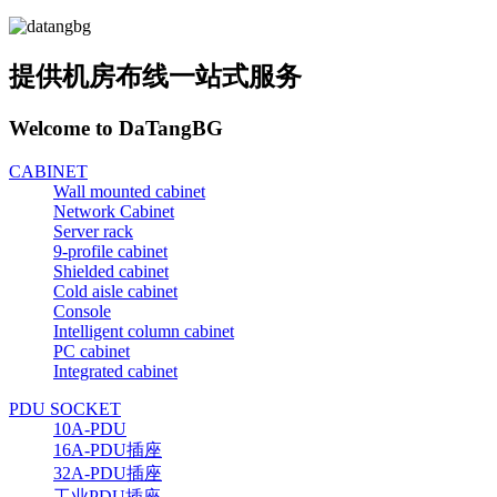
提供机房布线一站式服务
Welcome to DaTangBG
CABINET
Wall mounted cabinet
Network Cabinet
Server rack
9-profile cabinet
Shielded cabinet
Cold aisle cabinet
Console
Intelligent column cabinet
PC cabinet
Integrated cabinet
PDU SOCKET
10A-PDU
16A-PDU插座
32A-PDU插座
工业PDU插座