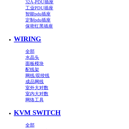
32A-PDU插座
工业PDU插座
智能pdu插座
定制pdu插座
保密红黑插座
WIRING
全部
水晶头
面板模块
配线架
网线/双绞线
成品网线
室外大对数
室内大对数
网络工具
KVM SWITCH
全部