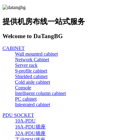
提供机房布线一站式服务
Welcome to DaTangBG
CABINET
Wall mounted cabinet
Network Cabinet
Server rack
9-profile cabinet
Shielded cabinet
Cold aisle cabinet
Console
Intelligent column cabinet
PC cabinet
Integrated cabinet
PDU SOCKET
10A-PDU
16A-PDU插座
32A-PDU插座
工业PDU插座