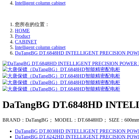
Intelligent column cabinet
您所在的位置：
HOME
Product
CABINET
Intelligent column cabinet
DaTangBG DT.6848HD INTELLIGENT PRECISION PO
DaTangBG DT.6848HD INTE
BRAND：DaTangBG； MODEL：DT.6848HD； SIZE：600mm*
DaTangBG DT.8038HD INTELLIGENT PRECISION PO
DaTangBG DT.6242HD INTELLIGENT PRECISION PO