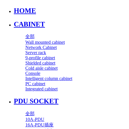
HOME
CABINET
全部
Wall mounted cabinet
Network Cabinet
Server rack
9-profile cabinet
Shielded cabinet
Cold aisle cabinet
Console
Intelligent column cabinet
PC cabinet
Integrated cabinet
PDU SOCKET
全部
10A-PDU
16A-PDU插座