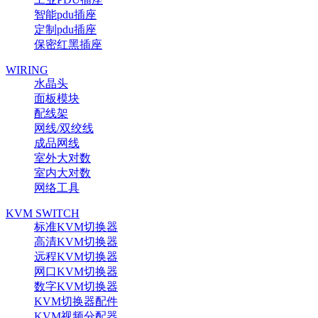
智能pdu插座
定制pdu插座
保密红黑插座
WIRING
水晶头
面板模块
配线架
网线/双绞线
成品网线
室外大对数
室内大对数
网络工具
KVM SWITCH
标准KVM切换器
高清KVM切换器
远程KVM切换器
网口KVM切换器
数字KVM切换器
KVM切换器配件
KVM视频分配器