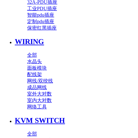
32A-PDU插座
工业PDU插座
智能pdu插座
定制pdu插座
保密红黑插座
WIRING
全部
水晶头
面板模块
配线架
网线/双绞线
成品网线
室外大对数
室内大对数
网络工具
KVM SWITCH
全部