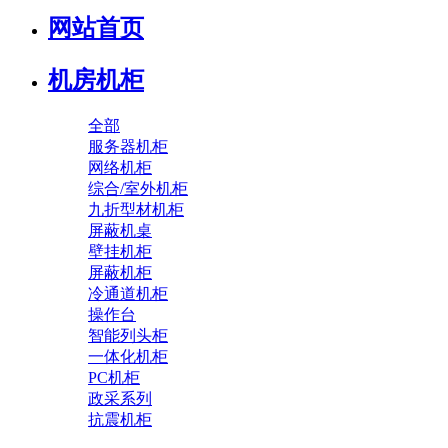
网站首页
机房机柜
全部
服务器机柜
网络机柜
综合/室外机柜
九折型材机柜
屏蔽机桌
壁挂机柜
屏蔽机柜
冷通道机柜
操作台
智能列头柜
一体化机柜
PC机柜
政采系列
抗震机柜