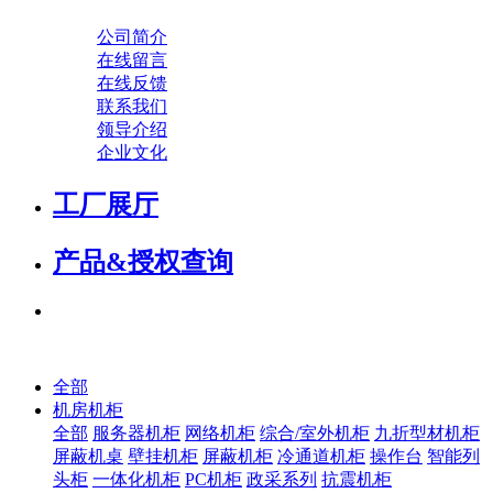
公司简介
在线留言
在线反馈
联系我们
领导介绍
企业文化
工厂展厅
产品&授权查询
全部
机房机柜
全部
服务器机柜
网络机柜
综合/室外机柜
九折型材机柜
屏蔽机桌
壁挂机柜
屏蔽机柜
冷通道机柜
操作台
智能列
头柜
一体化机柜
PC机柜
政采系列
抗震机柜