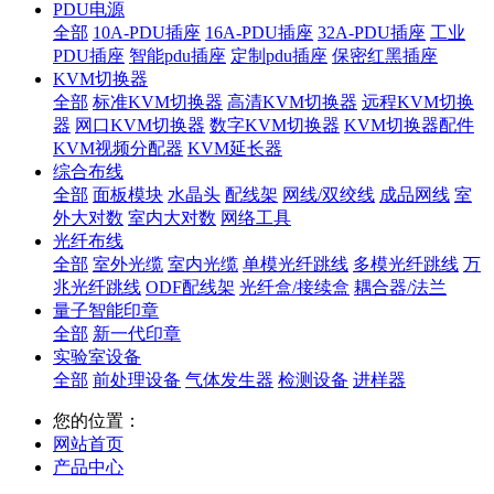
PDU电源
全部
10A-PDU插座
16A-PDU插座
32A-PDU插座
工业
PDU插座
智能pdu插座
定制pdu插座
保密红黑插座
KVM切换器
全部
标准KVM切换器
高清KVM切换器
远程KVM切换
器
网口KVM切换器
数字KVM切换器
KVM切换器配件
KVM视频分配器
KVM延长器
综合布线
全部
面板模块
水晶头
配线架
网线/双绞线
成品网线
室
外大对数
室内大对数
网络工具
光纤布线
全部
室外光缆
室内光缆
单模光纤跳线
多模光纤跳线
万
兆光纤跳线
ODF配线架
光纤盒/接续盒
耦合器/法兰
量子智能印章
全部
新一代印章
实验室设备
全部
前处理设备
气体发生器
检测设备
进样器
您的位置：
网站首页
产品中心