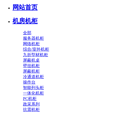
网站首页
机房机柜
全部
服务器机柜
网络机柜
综合/室外机柜
九折型材机柜
屏蔽机桌
壁挂机柜
屏蔽机柜
冷通道机柜
操作台
智能列头柜
一体化机柜
PC机柜
政采系列
抗震机柜