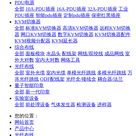
PDU电源
全部
10A-PDU插座
16A-PDU插座
32A-PDU插座
工业
PDU插座
智能pdu插座
定制pdu插座
保密红黑插座
KVM切换器
全部
标准KVM切换器
高清KVM切换器
远程KVM切换
器
网口KVM切换器
数字KVM切换器
KVM切换器配件
KVM视频分配器
KVM延长器
综合布线
全部
面板模块
水晶头
配线架
网线/双绞线
成品网线
室
外大对数
室内大对数
网络工具
光纤布线
全部
室外光缆
室内光缆
单模光纤跳线
多模光纤跳线
万
兆光纤跳线
ODF配线架
光纤盒/接续盒
耦合器/法兰
量子智能印章
全部
新一代印章
实验室设备
全部
前处理设备
气体发生器
检测设备
进样器
您的位置：
网站首页
产品中心
光纤布线