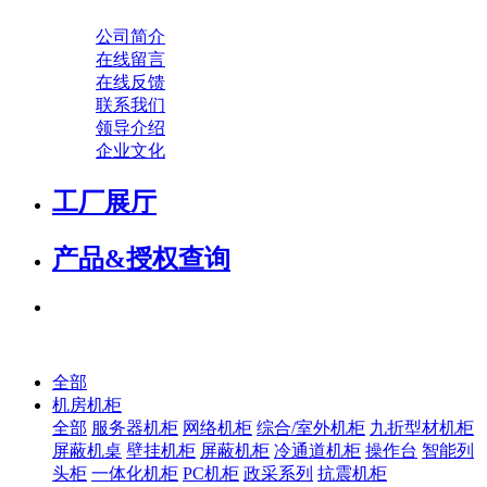
公司简介
在线留言
在线反馈
联系我们
领导介绍
企业文化
工厂展厅
产品&授权查询
全部
机房机柜
全部
服务器机柜
网络机柜
综合/室外机柜
九折型材机柜
屏蔽机桌
壁挂机柜
屏蔽机柜
冷通道机柜
操作台
智能列
头柜
一体化机柜
PC机柜
政采系列
抗震机柜