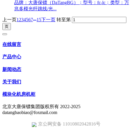
品牌：大唐保镖（DaTangBG）；型号：fc-lc；类型：万
兆多模光纤跳线/光...
...
上一页
1
2
3
4
5
6
7
15
下一页
转至第
在线留言
产品中心
新闻动态
关于我们
模块化机房机柜
北京大唐保镖集团版权所有 2022-2025
datangbaobiao@foxmail.com
京公网安备 11010802042816号