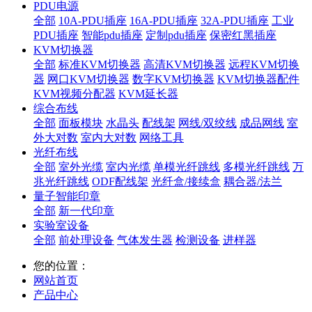
PDU电源
全部
10A-PDU插座
16A-PDU插座
32A-PDU插座
工业
PDU插座
智能pdu插座
定制pdu插座
保密红黑插座
KVM切换器
全部
标准KVM切换器
高清KVM切换器
远程KVM切换
器
网口KVM切换器
数字KVM切换器
KVM切换器配件
KVM视频分配器
KVM延长器
综合布线
全部
面板模块
水晶头
配线架
网线/双绞线
成品网线
室
外大对数
室内大对数
网络工具
光纤布线
全部
室外光缆
室内光缆
单模光纤跳线
多模光纤跳线
万
兆光纤跳线
ODF配线架
光纤盒/接续盒
耦合器/法兰
量子智能印章
全部
新一代印章
实验室设备
全部
前处理设备
气体发生器
检测设备
进样器
您的位置：
网站首页
产品中心