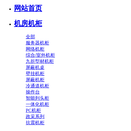
网站首页
机房机柜
全部
服务器机柜
网络机柜
综合/室外机柜
九折型材机柜
屏蔽机桌
壁挂机柜
屏蔽机柜
冷通道机柜
操作台
智能列头柜
一体化机柜
PC机柜
政采系列
抗震机柜