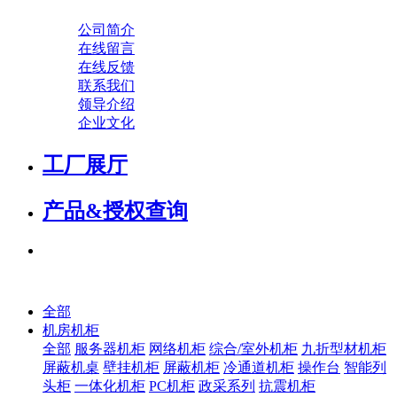
公司简介
在线留言
在线反馈
联系我们
领导介绍
企业文化
工厂展厅
产品&授权查询
全部
机房机柜
全部
服务器机柜
网络机柜
综合/室外机柜
九折型材机柜
屏蔽机桌
壁挂机柜
屏蔽机柜
冷通道机柜
操作台
智能列
头柜
一体化机柜
PC机柜
政采系列
抗震机柜