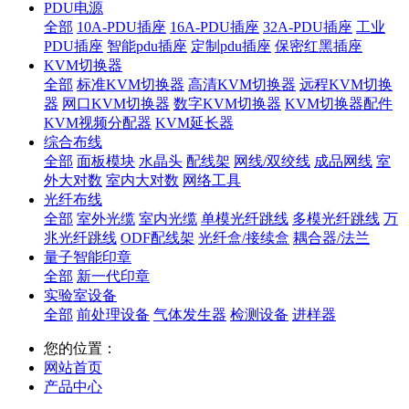
PDU电源
全部
10A-PDU插座
16A-PDU插座
32A-PDU插座
工业
PDU插座
智能pdu插座
定制pdu插座
保密红黑插座
KVM切换器
全部
标准KVM切换器
高清KVM切换器
远程KVM切换
器
网口KVM切换器
数字KVM切换器
KVM切换器配件
KVM视频分配器
KVM延长器
综合布线
全部
面板模块
水晶头
配线架
网线/双绞线
成品网线
室
外大对数
室内大对数
网络工具
光纤布线
全部
室外光缆
室内光缆
单模光纤跳线
多模光纤跳线
万
兆光纤跳线
ODF配线架
光纤盒/接续盒
耦合器/法兰
量子智能印章
全部
新一代印章
实验室设备
全部
前处理设备
气体发生器
检测设备
进样器
您的位置：
网站首页
产品中心