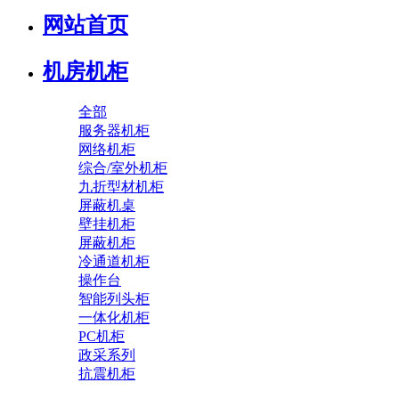
网站首页
机房机柜
全部
服务器机柜
网络机柜
综合/室外机柜
九折型材机柜
屏蔽机桌
壁挂机柜
屏蔽机柜
冷通道机柜
操作台
智能列头柜
一体化机柜
PC机柜
政采系列
抗震机柜