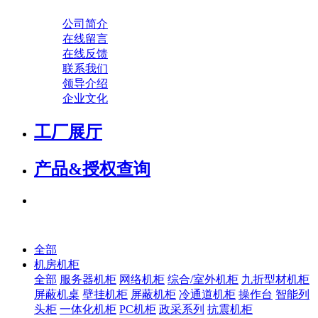
公司简介
在线留言
在线反馈
联系我们
领导介绍
企业文化
工厂展厅
产品&授权查询
全部
机房机柜
全部
服务器机柜
网络机柜
综合/室外机柜
九折型材机柜
屏蔽机桌
壁挂机柜
屏蔽机柜
冷通道机柜
操作台
智能列
头柜
一体化机柜
PC机柜
政采系列
抗震机柜