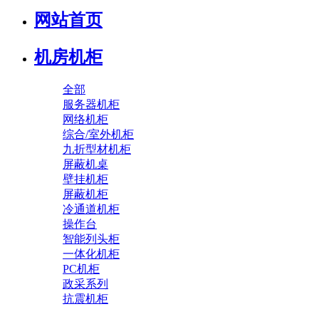
网站首页
机房机柜
全部
服务器机柜
网络机柜
综合/室外机柜
九折型材机柜
屏蔽机桌
壁挂机柜
屏蔽机柜
冷通道机柜
操作台
智能列头柜
一体化机柜
PC机柜
政采系列
抗震机柜