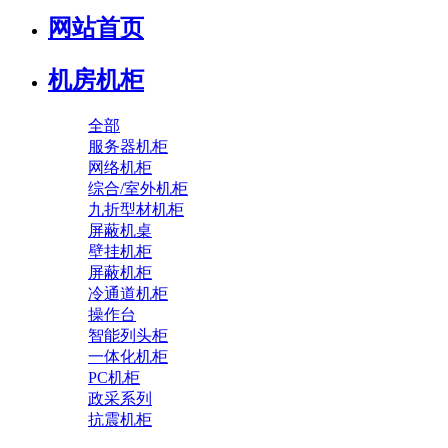
网站首页
机房机柜
全部
服务器机柜
网络机柜
综合/室外机柜
九折型材机柜
屏蔽机桌
壁挂机柜
屏蔽机柜
冷通道机柜
操作台
智能列头柜
一体化机柜
PC机柜
政采系列
抗震机柜