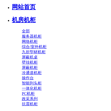
网站首页
机房机柜
全部
服务器机柜
网络机柜
综合/室外机柜
九折型材机柜
屏蔽机桌
壁挂机柜
屏蔽机柜
冷通道机柜
操作台
智能列头柜
一体化机柜
PC机柜
政采系列
抗震机柜