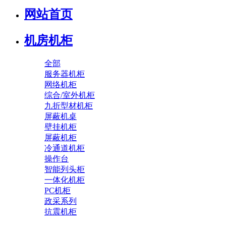
网站首页
机房机柜
全部
服务器机柜
网络机柜
综合/室外机柜
九折型材机柜
屏蔽机桌
壁挂机柜
屏蔽机柜
冷通道机柜
操作台
智能列头柜
一体化机柜
PC机柜
政采系列
抗震机柜