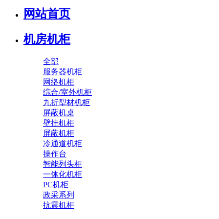
网站首页
机房机柜
全部
服务器机柜
网络机柜
综合/室外机柜
九折型材机柜
屏蔽机桌
壁挂机柜
屏蔽机柜
冷通道机柜
操作台
智能列头柜
一体化机柜
PC机柜
政采系列
抗震机柜