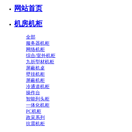
网站首页
机房机柜
全部
服务器机柜
网络机柜
综合/室外机柜
九折型材机柜
屏蔽机桌
壁挂机柜
屏蔽机柜
冷通道机柜
操作台
智能列头柜
一体化机柜
PC机柜
政采系列
抗震机柜