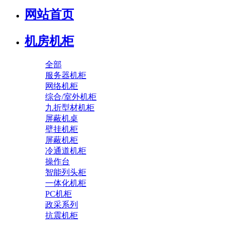
网站首页
机房机柜
全部
服务器机柜
网络机柜
综合/室外机柜
九折型材机柜
屏蔽机桌
壁挂机柜
屏蔽机柜
冷通道机柜
操作台
智能列头柜
一体化机柜
PC机柜
政采系列
抗震机柜