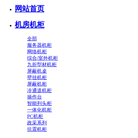
网站首页
机房机柜
全部
服务器机柜
网络机柜
综合/室外机柜
九折型材机柜
屏蔽机桌
壁挂机柜
屏蔽机柜
冷通道机柜
操作台
智能列头柜
一体化机柜
PC机柜
政采系列
抗震机柜