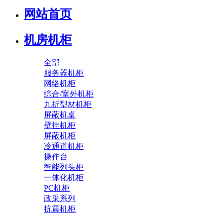
网站首页
机房机柜
全部
服务器机柜
网络机柜
综合/室外机柜
九折型材机柜
屏蔽机桌
壁挂机柜
屏蔽机柜
冷通道机柜
操作台
智能列头柜
一体化机柜
PC机柜
政采系列
抗震机柜