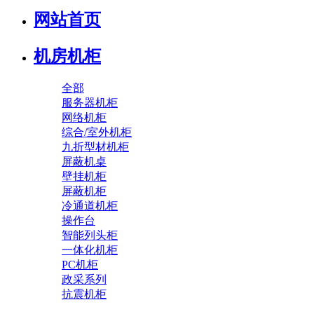
网站首页
机房机柜
全部
服务器机柜
网络机柜
综合/室外机柜
九折型材机柜
屏蔽机桌
壁挂机柜
屏蔽机柜
冷通道机柜
操作台
智能列头柜
一体化机柜
PC机柜
政采系列
抗震机柜