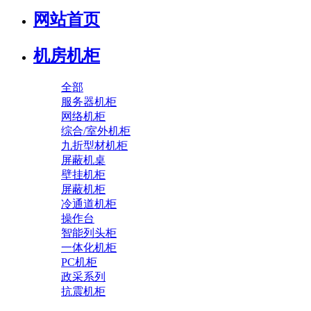
网站首页
机房机柜
全部
服务器机柜
网络机柜
综合/室外机柜
九折型材机柜
屏蔽机桌
壁挂机柜
屏蔽机柜
冷通道机柜
操作台
智能列头柜
一体化机柜
PC机柜
政采系列
抗震机柜