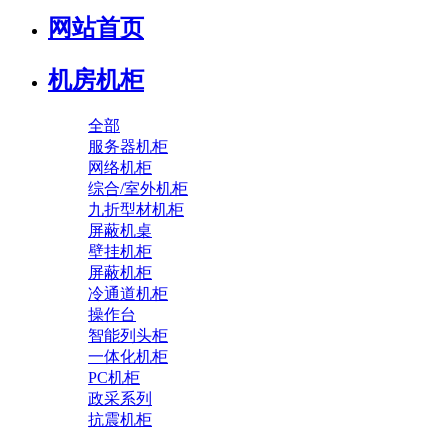
网站首页
机房机柜
全部
服务器机柜
网络机柜
综合/室外机柜
九折型材机柜
屏蔽机桌
壁挂机柜
屏蔽机柜
冷通道机柜
操作台
智能列头柜
一体化机柜
PC机柜
政采系列
抗震机柜