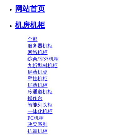
网站首页
机房机柜
全部
服务器机柜
网络机柜
综合/室外机柜
九折型材机柜
屏蔽机桌
壁挂机柜
屏蔽机柜
冷通道机柜
操作台
智能列头柜
一体化机柜
PC机柜
政采系列
抗震机柜