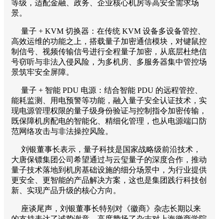
等级，适配金融、政务、企业核心机房等高安全需求场
景。
量子 + KVM 切换器：在传统 KVM 设备多设备管控、
高效运维的功能之上，搭载量子加密通信模块，对键鼠控
制信号、视频传输信号进行全程量子加密，从底层杜绝信
号窃听与非法入侵风险，为多机房、多服务器集中管控场
景筑牢安全屏障。
量子 + 智能 PDU 电源：结合智能 PDU 的远程管控、
能耗监测、用电预警等功能，融入量子安全认证技术，实
现电源管理权限的量子级身份验证与控制指令加密传输，
既保障机房配电的智能化、精细化管理，也从电源端口防
范网络攻击与非法操控风险。
刘银董事长表示，量子科技是国家战略级前沿技术，
大唐保镖集团公司希望通过与云玺量子的深度合作，推动
量子技术落地到机房基础设施的细分场景中，为行业提供
更安全、更智能的产品解决方案，这也是集团践行科技创
新、实现产品升级的核心方向。
座谈尾声，刘银董事长特别对《徽商》杂志长期以来
的支持表达了诚挚谢意，高度赞扬了杂志对上海徽商学院