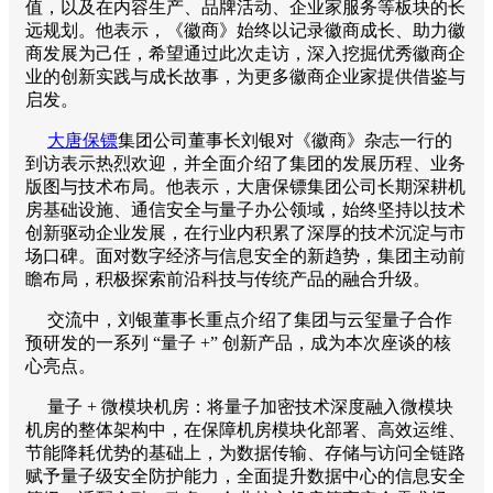
值，以及在内容生产、品牌活动、企业家服务等板块的长
远规划。他表示，《徽商》始终以记录徽商成长、助力徽
商发展为己任，希望通过此次走访，深入挖掘优秀徽商企
业的创新实践与成长故事，为更多徽商企业家提供借鉴与
启发。
大唐保镖
集团公司董事长刘银对《徽商》杂志一行的
到访表示热烈欢迎，并全面介绍了集团的发展历程、业务
版图与技术布局。他表示，大唐保镖集团公司长期深耕机
房基础设施、通信安全与量子办公领域，始终坚持以技术
创新驱动企业发展，在行业内积累了深厚的技术沉淀与市
场口碑。面对数字经济与信息安全的新趋势，集团主动前
瞻布局，积极探索前沿科技与传统产品的融合升级。
交流中，刘银董事长重点介绍了集团与云玺量子合作
预研发的一系列 “量子 +” 创新产品，成为本次座谈的核
心亮点。
量子 + 微模块机房：将量子加密技术深度融入微模块
机房的整体架构中，在保障机房模块化部署、高效运维、
节能降耗优势的基础上，为数据传输、存储与访问全链路
赋予量子级安全防护能力，全面提升数据中心的信息安全