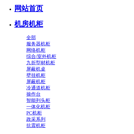
网站首页
机房机柜
全部
服务器机柜
网络机柜
综合/室外机柜
九折型材机柜
屏蔽机桌
壁挂机柜
屏蔽机柜
冷通道机柜
操作台
智能列头柜
一体化机柜
PC机柜
政采系列
抗震机柜